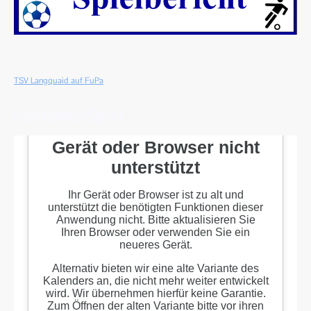
TSV Langquaid auf FuPa
nächstes Spiel