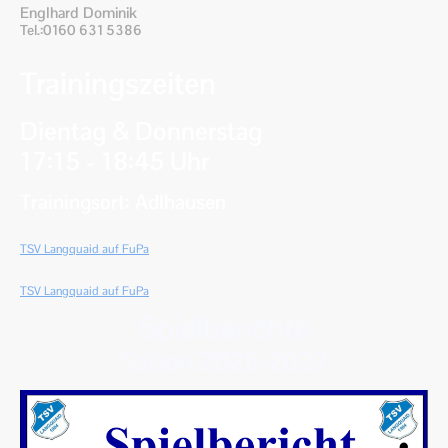
Englhard Dominik
Tel.:0160 631 5386
Trainingszeiten
Dientag & Donnerstag
17:15 - 18:45 Uhr
Trainingsort: Adlhausen
TSV Langquaid auf FuPa
TSV Langquaid auf FuPa
Spielberichte
Saison 2026-2027