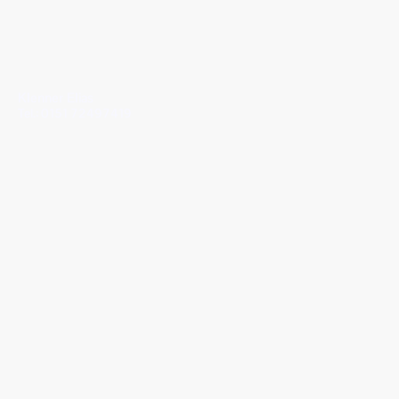
Klenner Elias
Tel.: 0151 72497419